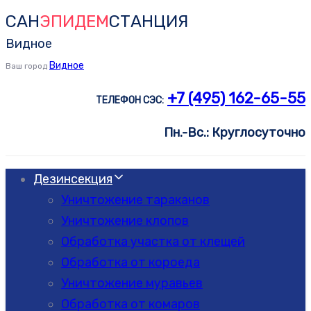
САН
ЭПИДЕМ
СТАНЦИЯ
Skip
Skip
links
to
Видное
primary
Видное
Ваш город
navigation
+7 (495) 162-65-55
ТЕЛЕФОН СЭС:
Skip
to
Пн.-Вс.: Круглосуточно
content
Дезинсекция
Уничтожение тараканов
Уничтожение клопов
Обработка участка от клещей
Обработка от короеда
Уничтожение муравьев
Обработка от комаров