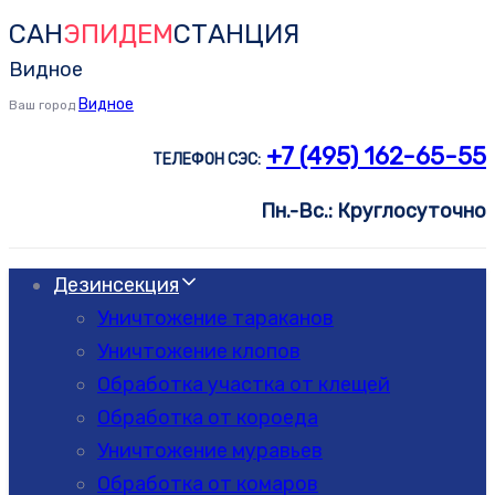
САН
ЭПИДЕМ
СТАНЦИЯ
Skip
Skip
links
to
Видное
primary
Видное
Ваш город
navigation
+7 (495) 162-65-55
ТЕЛЕФОН СЭС:
Skip
to
Пн.-Вс.: Круглосуточно
content
Дезинсекция
Уничтожение тараканов
Уничтожение клопов
Обработка участка от клещей
Обработка от короеда
Уничтожение муравьев
Обработка от комаров