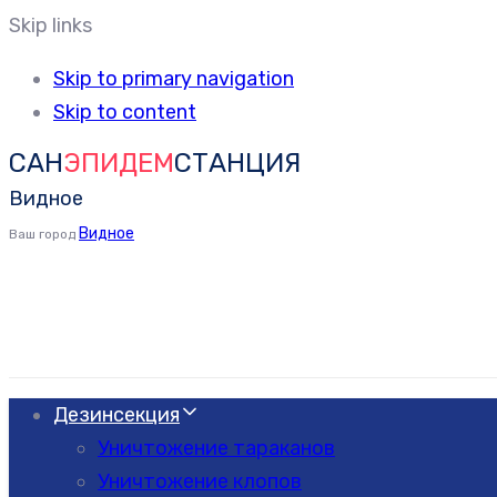
Skip links
Skip to primary navigation
Skip to content
САН
ЭПИДЕМ
СТАНЦИЯ
Видное
Видное
Ваш город
Дезинсекция
Уничтожение тараканов
Уничтожение клопов