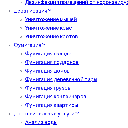
Дезинфекция помещений от коронавиру
Дератизация
Уничтожение мышей
Уничтожение крыс
Уничтожение кротов
Фумигация
Фумигация склада
Фумигация поддонов
Фумигация домов
Фумигация деревянной тары
Фумигация грузов
Фумигация контейнеров
Фумигация квартиры
Дополнительные услуги
Анализ воды