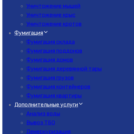
Уничтожение мышей
Уничтожение крыс
Уничтожение кротов
Фумигация
Фумигация склада
Фумигация поддонов
Фумигация домов
Фумигация деревянной тары
Фумигация грузов
Фумигация контейнеров
Фумигация квартиры
Дополнительные услуги
Анализ воды
Вывоз ТБО
Демеркуризация