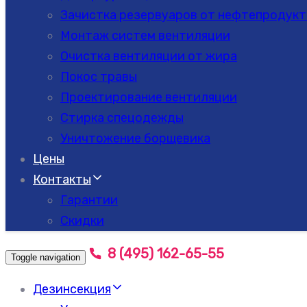
Зачистка резервуаров от нефтепродукт
Монтаж систем вентиляции
Очистка вентиляции от жира
Покос травы
Проектирование вентиляции
Стирка спецодежды
Уничтожение борщевика
Цены
Контакты
Гарантии
Скидки
8 (495) 162-65-55
Toggle navigation
Дезинсекция