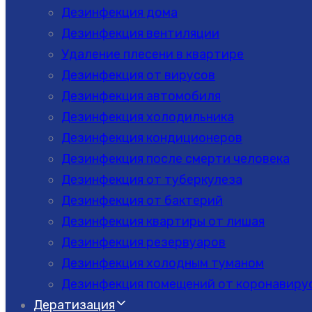
Дезинфекция дома
Дезинфекция вентиляции
Удаление плесени в квартире
Дезинфекция от вирусов
Дезинфекция автомобиля
Дезинфекция холодильника
Дезинфекция кондиционеров
Дезинфекция после смерти человека
Дезинфекция от туберкулеза
Дезинфекция от бактерий
Дезинфекция квартиры от лишая
Дезинфекция резервуаров
Дезинфекция холодным туманом
Дезинфекция помещений от коронавиру
Дератизация